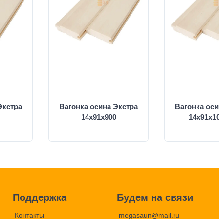
Экстра
Вагонка осина Экстра
Вагонка оси
0
14х91х900
14х91х1
Поддержка
Будем на связи
Контакты
megasaun@mail.ru