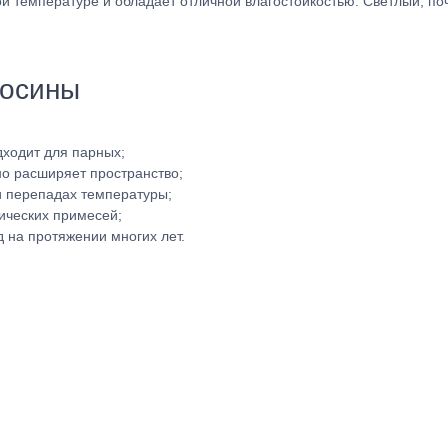
ой температуре и обладает отличной влагостойкостью. Светлый, по
 осины
дходит для парных;
но расширяет пространство;
и перепадах температуры;
ических примесей;
 на протяжении многих лет.