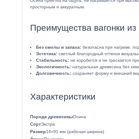
Осина приятна на ощупь, не нагревается при высок
просторным и аккуратным.
Преимущества вагонки из
Без смолы и запаха:
безопасна при нагреве, по
Эстетика:
светлый благородный оттенок визуаль
Стабильность:
не коробится и не трескается пр
Экологичность:
натуральная древесина без хим
Долговечность:
сохраняет форму и внешний вид
Характеристики
Порода древесины
Осина
Сорт
Экстра
Размер
14×91 мм (рабочая ширина)