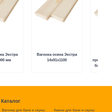
на Экстра
Вагонка осина Экстра
Вагон
000 мм
14х91х1100
производи
бани Экс
Каталог
Вагонка для бани и сауны
Камни для бани и сауны