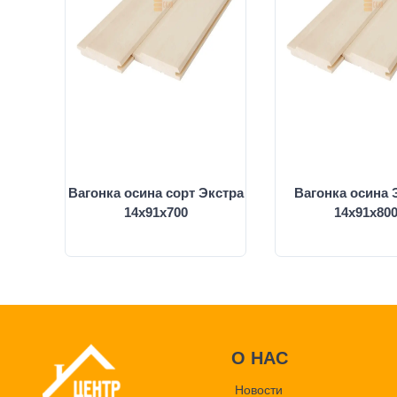
Вагонка осина сорт Экстра
Вагонка осина 
14х91х700
14х91х80
О НАС
Новости