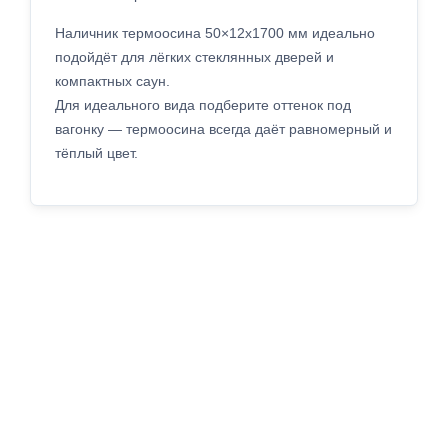
Наличник термоосина 50×12x1700 мм идеально
подойдёт для лёгких стеклянных дверей и
компактных саун.
Для идеального вида подберите оттенок под
вагонку — термоосина всегда даёт равномерный и
тёплый цвет.
Наличник из термоосины 50×12x1700
мм — надёжная отделка для бань и
саун
Материал:
термоосина
— устойчива к влаге, не выделяет
смолу.
Размер:
50×12x1700 мм
— оптимальный для стандартных