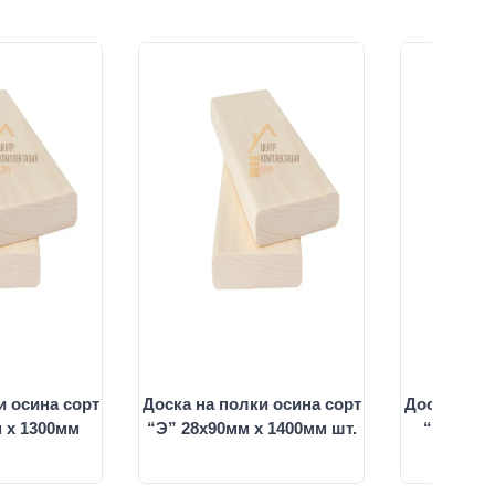
и осина сорт
Доска на полки осина сорт
Доска на п
 х 1300мм
“Э” 28х90мм х 1400мм шт.
“Э” 28х