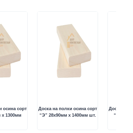
и осина сорт
Доска на полки осина сорт
Доска на п
 х 1300мм
“Э” 28х90мм х 1400мм шт.
“Э” 28х