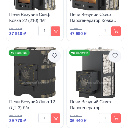
Печи Везувий Скиф
Печи Везувий Скиф
Ковка 22 (210) "М"
Парогенератор Ковка
(Панорама) "М"
50 547 ₽
63 987 ₽
37 910 ₽
47 990 ₽
В наличии
В наличии
Печи Везувий Лава 12
Печи Везувий Скиф
(ДТ-3) б/в
Парогенератор
Стандарт (ДТ-4)
39 693 ₽
48 587 ₽
29 770 ₽
36 440 ₽