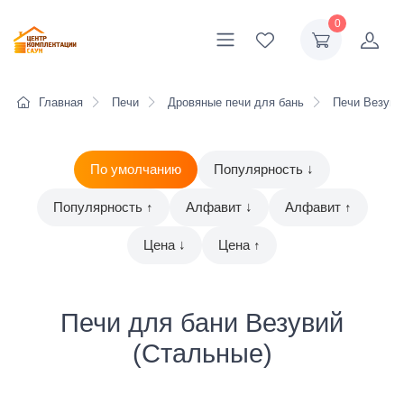
0
Главная
Печи
Дровяные печи для бань
Печи Везуви
По умолчанию
Популярность ↓
Популярность ↑
Алфавит ↓
Алфавит ↑
Цена ↓
Цена ↑
Печи для бани Везувий
(Стальные)