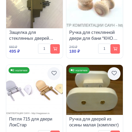
Защелка для
Ручка для стеклянной
стеклянных дверей
двери для бани “КНОБ”
“ANDRES”
(комплект 2 шт. +
660 ₽
240 ₽
штанга)
495 ₽
180 ₽
В наличии
В наличии
Петля 715 для двери
Ручка для дверей из
ЛокСтар
осины малая (комплект)