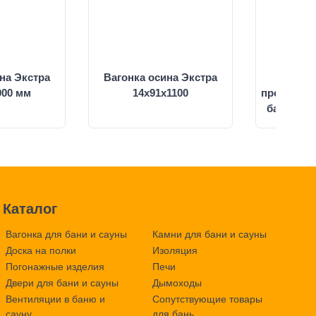
на Экстра
Вагонка осина Экстра
Вагон
000 мм
14х91х1100
производи
бани Экс
Каталог
Вагонка для бани и сауны
Камни для бани и сауны
Доска на полки
Изоляция
Погонажные изделия
Печи
Двери для бани и сауны
Дымоходы
Вентиляции в баню и
Сопутствующие товары
сауну
для бань