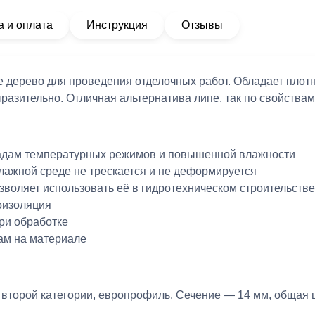
а и оплата
Инструкция
Отзывы
 дерево для проведения отделочных работ. Обладает плотно
ыразительно. Отличная альтернатива липе, так по свойства
епадам температурных режимов и повышенной влажности
лажной среде не трескается и не деформируется
оляет использовать её в гидротехническом строительстве, 
оизоляция
при обработке
там на материале
:
н второй категории, европрофиль.
Сечение — 14 мм, общая 