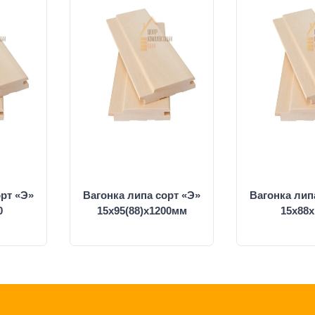
орт «Э»
Вагонка липа сорт «Э»
Вагонка лип
0
15х95(88)х1200мм
15х88х