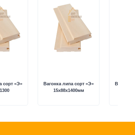
а сорт «Э»
Вагонка липа сорт «Э»
Вагонка 
1300
15х88х1400мм
15х8