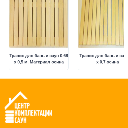
Трапик для бань и саун 0.68
Трапик для бань и саун
х 0,5 м. Материал осина
х 0,7 осина