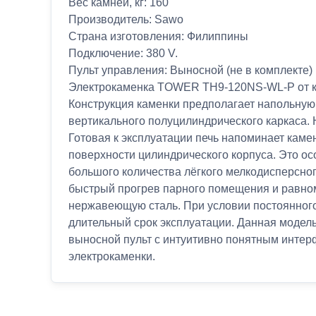
Вес камней, кг: 160
Производитель: Sawo
Страна изготовления: Филиппины
Подключение: 380 V.
Пульт управления: Выносной (не в комплекте)
Электрокаменка TOWER TH9-120NS-WL-P от ко
Конструкция каменки предполагает напольную 
вертикального полуцилиндрического каркаса.
Готовая к эксплуатации печь напоминает каме
поверхности цилиндрического корпуса. Это о
большого количества лёгкого мелкодисперсно
быстрый прогрев парного помещения и равно
нержавеющую сталь. При условии постоянного
длительный срок эксплуатации. Данная модель
выносной пульт с интуитивно понятным интер
электрокаменки.