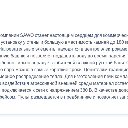
мпании SAWO станет настоящим сердцем для коммерческой
установку у стены и большую вместимость камней до 180 к
 Нагревательные элементы находятся в центре электрокаме
нную башню и позволяет поддавать воду во время парения н
собенно сильно порадует любителей влажной русской бан
го пара можно в самые короткие сроки. Ценителям традици
мерное распределение тепла. Для изготовления печи комп
 воздействия агрессивной внешней среды материал остаётс
 подключается к сети с напряжением 380 В. В качестве доп
фейсом. Пульт размещается в предбаннике и позволяет за