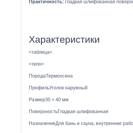
Практичность:
гладкая шлифованная поверхн
Характеристики
<таблица>
<тело>
ПородаТермоосина
ПрофильУголок наружный
Размер30 × 40 мм
ПоверхностьГладкая шлифованная
НазначениеДля бань и сауна, внутренние раб