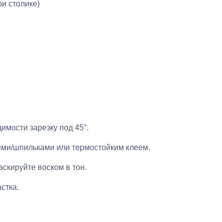
и столике)
имости зарезку под 45°.
ми/шпильками или термостойким клеем.
скируйте воском в тон.
стка.