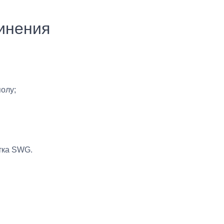
инения
олу;
тка SWG.