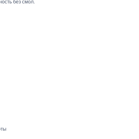
ость без смол.
оты