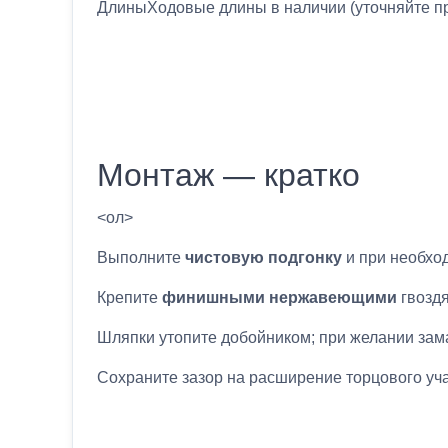
ДлиныХодовые длины в наличии (уточняйте пр
Монтаж — кратко
<ол>
Выполните
чистовую подгонку
и при необход
Крепите
финишными нержавеющими
гвоздя
Шляпки утопите добойником; при желании зама
Сохраните зазор на расширение торцового уча