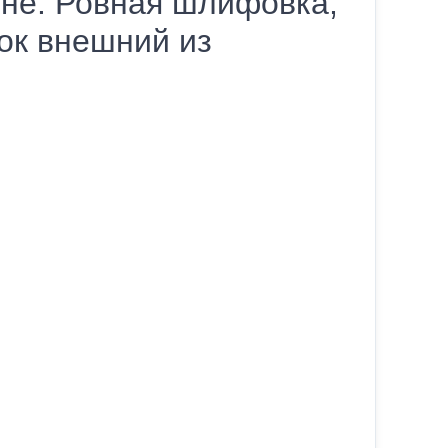
уне. Ровная шлифовка,
ок внешний из