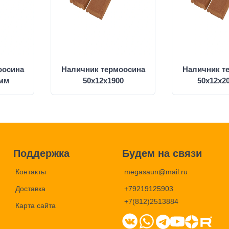
оосина
Наличник термоосина
Наличник т
 мм
50х12х1900
50х12х2
Поддержка
Будем на связи
Контакты
megasaun@mail.ru
Доставка
+79219125903
+7(812)2513884
Карта сайта