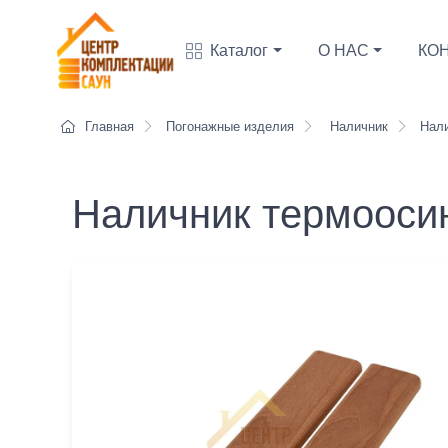
Каталог
О НАС
КО
Главная
Погонажные изделия
Наличник
Нали
Наличник термооси