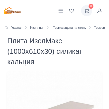
0
Главная
Изоляция
Термозащита на стену
Термоизол
Плита ИзолМакс
(1000х610х30) силикат
кальция