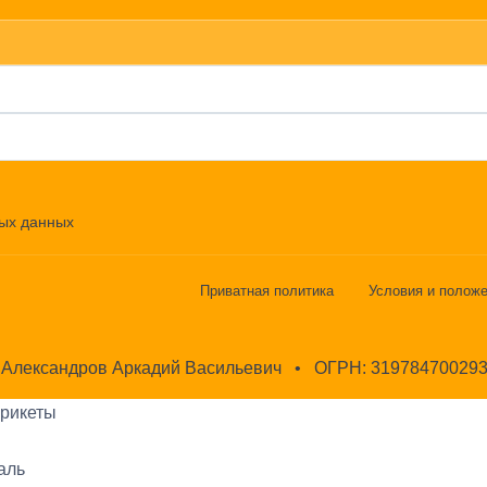
ных данных
Приватная политика
Условия и полож
Александров Аркадий Васильевич
•
ОГРН:
31978470029
брикеты
аль