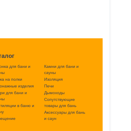
талог
онка для бани и
Камни для бани и
ны
сауны
ка на полки
Изоляция
Погонажные изделия
Печи
ри для бани и
Дымоходы
ны
Сопутствующие
тиляции в баню и
товары для бань
ну
Аксессуары для бань
вещение
и саун