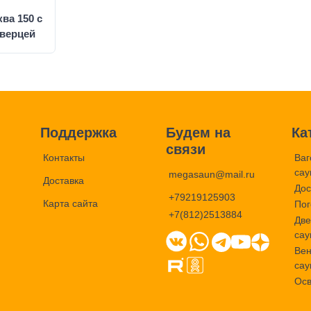
ва 150 с
дверцей
Поддержка
Будем на
Ка
связи
Контакты
Ваг
сау
megasaun@mail.ru
Доставка
Дос
+79219125903
Карта сайта
+7(812)2513884
Две
сау
Вен
сау
Ос