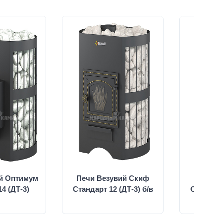
й Оптимум
Печи Везувий Скиф
Печи В
4 (ДТ-3)
Стандарт 12 (ДТ-3) б/в
Стандарт