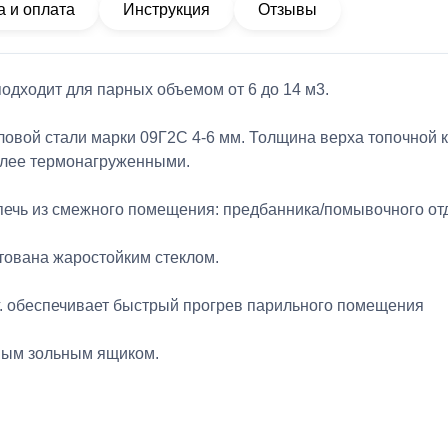
а и оплата
Инструкция
Отзывы
одходит для парных объемом от 6 до 14 м3.
овой стали марки 09Г2С 4-6 мм. Толщина верха топочной к
олее термонагруженными.
ечь из смежного помещения: предбанника/помывочного отде
ктована жаростойким стеклом.
г. обеспечивает быстрый прогрев парильного помещения
ным зольным ящиком.