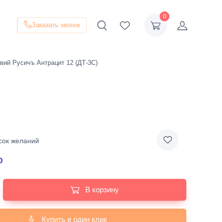
0
Заказать звонок
вий Русичъ Антрацит 12 (ДТ-3С)
сок желаний
₽
В корзину
Купить в один клик