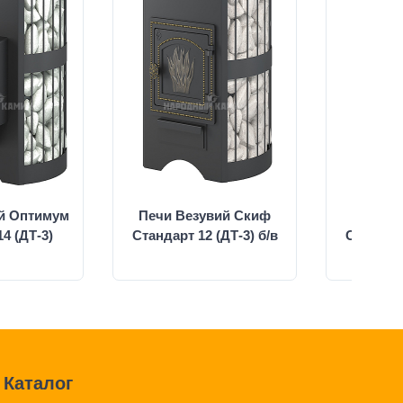
й Оптимум
Печи Везувий Скиф
Печи В
4 (ДТ-3)
Стандарт 12 (ДТ-3) б/в
Стандарт
Каталог