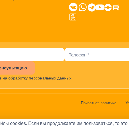
онсультацию
е на обработку персональных данных
Приватная политика
У
йлы cookies. Если вы продолжаете им пользоваться, то это 
Александров Аркадий Васильевич
•
ОГРН:
31978470029