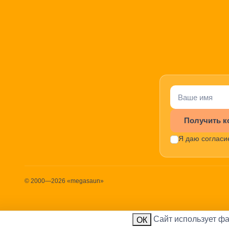
Получить к
Я даю согласи
© 2000—2026 «megasaun»
Cайт использует фа
ИП 
ОК