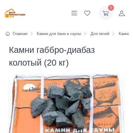
0
Главная
Камни для бани и сауны
Для печей
Камни га
Камни габбро-диабаз
колотый (20 кг)