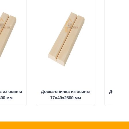
а из осины
Доска-спинка из осины
Доска-сп
300 мм
17×40x2500 мм
17×4