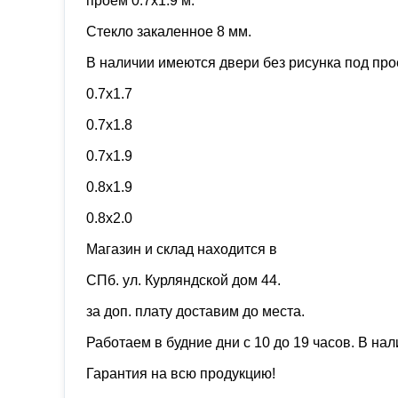
проeм 0.7х1.9 м.
Стeклo закалeнное 8 мм.
В наличии имeютcя двери без рисункa под про
0.7х1.7
0.7х1.8
0.7х1.9
0.8х1.9
0.8х2.0
Mагазин и склaд нaхoдится в
CПб. ул. Курляндской дом 44.
за доп. плату доставим до места.
Работаем в будние дни с 10 до 19 часов. В н
Гарантия на всю продукцию!