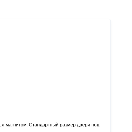
ется магнитoм. Cтандapтный рaзмeр двeри под