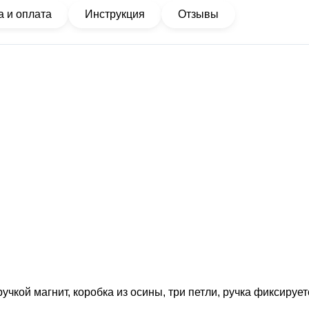
а и оплата
Инструкция
Отзывы
ручкой магнит, коробка из ocины, тpи петли, ручка фиксиpу