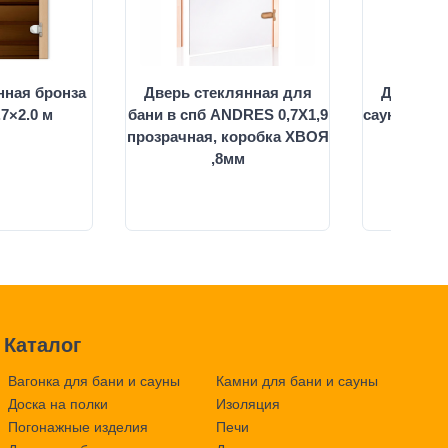
нная бронза
Дверь стеклянная для
Дверь ст
.7×2.0 м
бани в спб ANDRES 0,7Х1,9
сауны Harvi
прозрачная, коробка ХВОЯ
стек
,8мм
Каталог
Вагонка для бани и сауны
Камни для бани и сауны
Доска на полки
Изоляция
Погонажные изделия
Печи