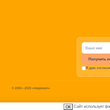
Получить к
Я даю согласи
© 2000—2026 «megasaun»
Cайт использует фа
ИП 
ОК