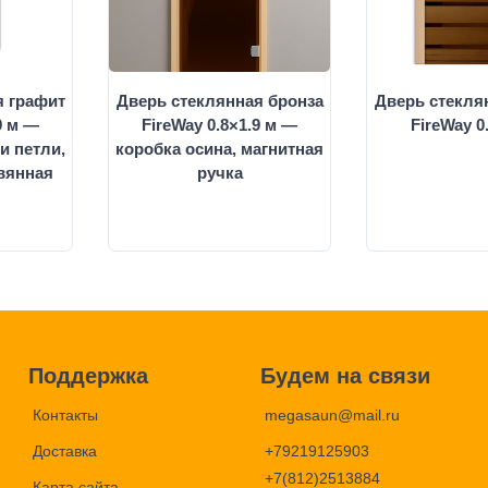
я графит
Дверь стеклянная бронза
Дверь стекля
9 м —
FireWay 0.8×1.9 м —
FireWay 0
и петли,
коробка осина, магнитная
вянная
ручка
Поддержка
Будем на связи
Контакты
megasaun@mail.ru
Доставка
+79219125903
+7(812)2513884
Карта сайта