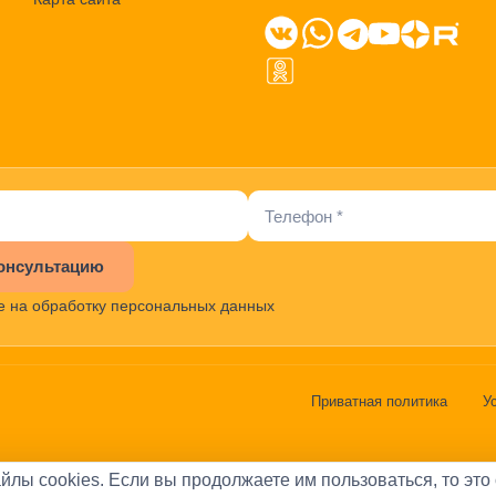
онсультацию
е на обработку персональных данных
Приватная политика
У
йлы cookies. Если вы продолжаете им пользоваться, то это 
Александров Аркадий Васильевич
•
ОГРН:
31978470029