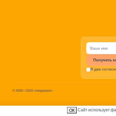
Получить к
Я даю согласи
© 2000—2026 «megasaun»
Cайт использует фа
ИП 
ОК