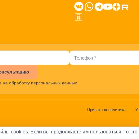
онсультацию
е на обработку персональных данных
Приватная политика
У
йлы cookies. Если вы продолжаете им пользоваться, то это 
Александров Аркадий Васильевич
•
ОГРН:
31978470029