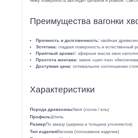
чему поверхность выглядит цельной и ровной. Свет
Преимущества вагонки хв
Прочность и долговечность:
хвойная древесин
Эстетика:
гладкая поверхность и естественный р
Приятный аромат:
эфирные масла хвои наполн
Простота монтажа:
замок «шип-паз» обеспечива
Доступная цена:
оптимальное соотношение стоим
Характеристики
Порода древесины
Хвоя (сосна / ель)
Профиль
Штиль
Размер
По заказу (ширина и толщина уточняются)
Тип изделия
Вагонка (погонажное изделие)