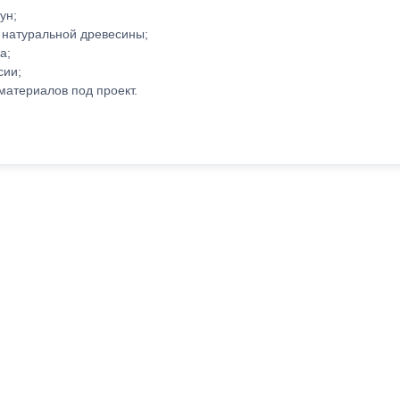
ун;
 натуральной древесины;
а;
сии;
материалов под проект.