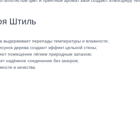
ло-золотистый цвет и приятный аромат хвои создают атмосферу те
оя Штиль
а выдерживает перепады температуры и влажности;
исунок дерева создают эффект цельной стены;
яют помещение лёгким природным запахом;
ет надёжное соединение без зазоров;
ости и качества.