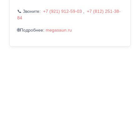
📞 Звоните:
+7 (921) 912-59-03
,
+7 (812) 251-38-
84
🌐Подробнее:
megasaun.ru
Галтель из липы 20х20 мм
Галтель из липы сечением 20×20 мм
— декоративный
погонажный элемент, предназначенный для аккуратного
оформления стыков между потолком и стенами.
Натуральная липа отличается приятным светлым
оттенком, экологичностью и безопасностью, что делает ее
увлажняющей для бани и сауна.
Преимущества галтелей из липы
<ул>