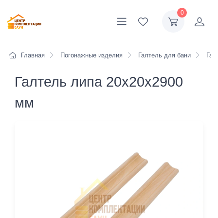
0
Главная
Погонажные изделия
Галтель для бани
Гал
Галтель липа 20x20x2900
мм