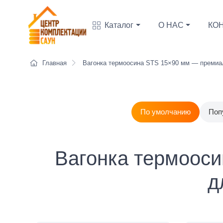
Каталог
О НАС
КО
Главная
Вагонка термоосина STS 15×90 мм — премиал
По умолчанию
Поп
Вагонка термоос
д