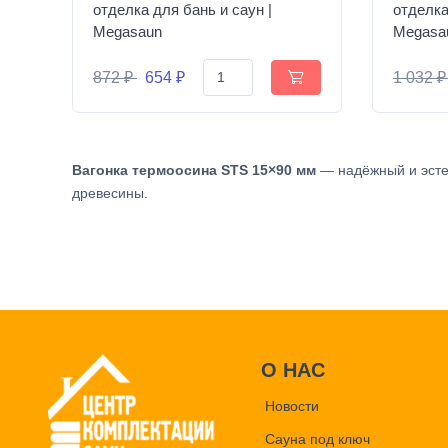
отделка для бань и саун |
отделка
Megasaun
Megasa
872 ₽
654 ₽
1 032 
Вагонка термоосина STS 15×90 мм
— надёжный и эсте
древесины.
О НАС
Новости
Сауна под ключ