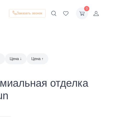
0
Заказать звонок
↑
Цена ↓
Цена ↑
миальная отделка
un