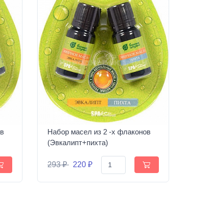
ов
Набор масел из 2 -х флаконов
(Эвкалипт+пихта)
293 ₽
220 ₽