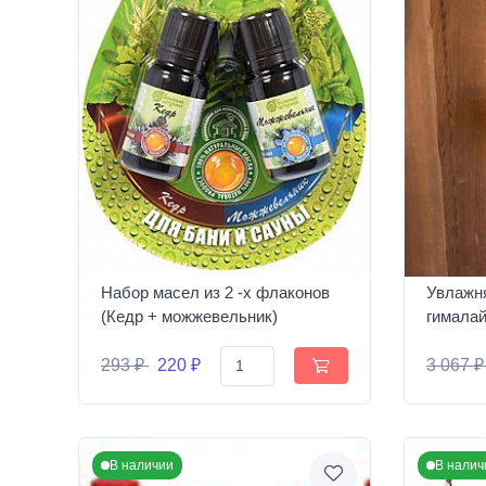
Набор масел из 2 -х флаконов
Увлажн
(Кедр + можжевельник)
гимала
293 ₽
220 ₽
3 067 
В наличии
В налич